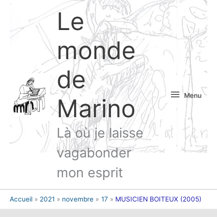
Aller
Le
au
contenu
monde
de
Menu
Menu
Marino
Là où je laisse
vagabonder
mon esprit
Accueil
2021
novembre
17
MUSICIEN BOITEUX (2005)