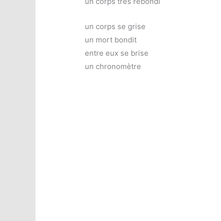
un corps très rebondi
un corps se grise
un mort bondit
entre eux se brise
un chronomètre