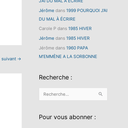
J’AI DU MAL À ÉCRIRE
Jérôme
dans
1999 POURQUOI J’AI
DU MAL À ÉCRIRE
Carole P
dans
1985 HIVER
Jérôme
dans
1985 HIVER
Jérôme
dans
1960 PAPA
M’EMMÈNE A LA SORBONNE
e suivant
→
Recherche :
R
e
c
Pour vous abonner :
h
e